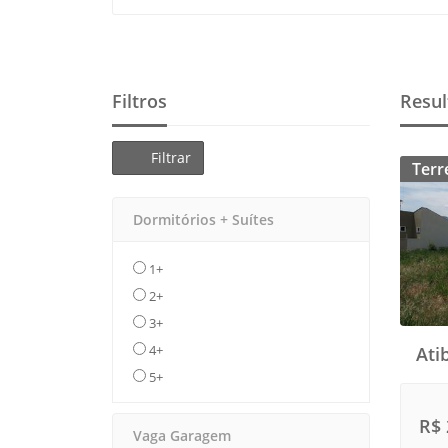
Filtros
Resul
Filtrar
Terr
Dormitórios + Suítes
1+
2+
3+
4+
Ati
5+
R$ 
Vaga Garagem