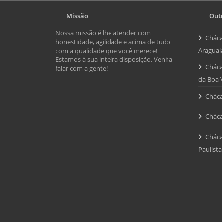
Missão
Outr
Nossa missão é lhe atender com
Cháca
honestidade, agilidade e acima de tudo
Araguai
com a qualidade que você merece!
Estamos à sua inteira disposição. Venha
Cháca
falar com a gente!
da Boa 
Cháca
Cháca
Cháca
Paulista