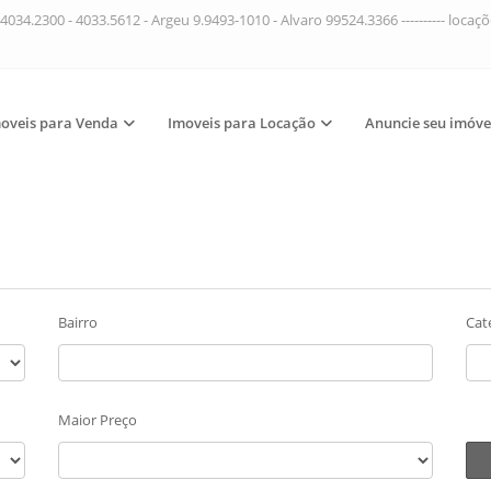
4034.2300 - 4033.5612 - Argeu 9.9493-1010 - Alvaro 99524.3366 ---------- loca
oveis para Venda
Imoveis para Locação
Anuncie seu imóve
Bairro
Cat
Maior Preço