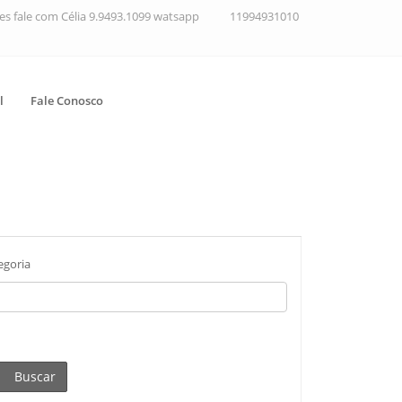
ções fale com Célia 9.9493.1099 watsapp
11994931010
l
Fale Conosco
egoria
Buscar