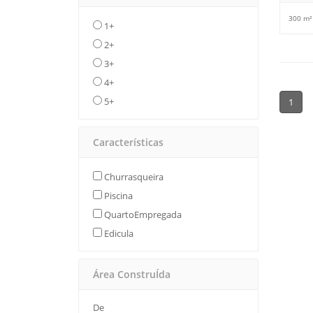
300 m²
1+
2+
3+
4+
5+
1
Características
Churrasqueira
Piscina
QuartoEmpregada
Edicula
Área ConstruÍda
De