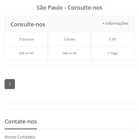
São Paulo - Consulte-nos
Consulte-nos
+ informações
3 Quartos
3 Suítes
5 WC
208 m² AT
248 m² AC
7 Vaga
1
Contate-nos
Nome Completo