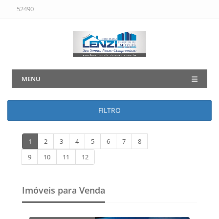
52490
MENU
FILTRO
1
2
3
4
5
6
7
8
9
10
11
12
Imóveis para Venda