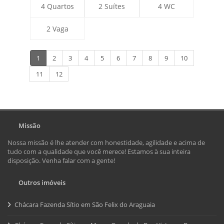
4 Quartos
2 Suítes
4 WC
2 Vaga
1
2
3
4
5
6
7
8
9
10
11
12
Missão
Nossa missão é lhe atender com honestidade, agilidade e acima de
tudo com a qualidade que você merece! Estamos à sua inteira
disposição. Venha falar com a gente!
Outros imóveis
Chácara Fazenda Sítio em São Felix do Araguaia