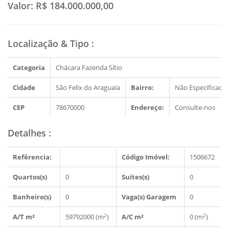
Valor:
R$ 184.000.000,00
Localização & Tipo
:
Categoria
Chácara Fazenda Sítio
Cidade
São Felix do Araguaia
Bairro:
Não Especificado
CEP
78670000
Endereço:
Consulte-nos
Detalhes
:
Refêrencia:
Código Imóvel:
1506672
Quartos(s)
0
Suítes(s)
0
Banheiro(s)
0
Vaga(s) Garagem
0
2
2
A/T m²
59792000 (m
)
A/C m²
0 (m
)