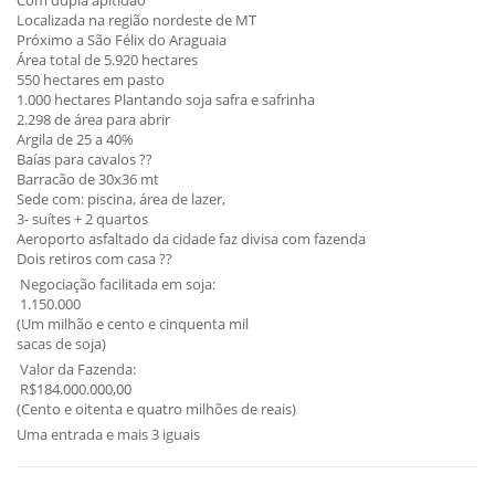
Com dupla apitidão
Localizada na região nordeste de MT
Próximo a São Félix do Araguaia
Área total de 5.920 hectares
550 hectares em pasto
1.000 hectares Plantando soja safra e safrinha
2.298 de área para abrir
Argila de 25 a 40%
Baías para cavalos ??
Barracão de 30x36 mt
Sede com: piscina, área de lazer,
3- suítes + 2 quartos
Aeroporto asfaltado da cidade faz divisa com fazenda
Dois retiros com casa ??
Negociação facilitada em soja:
1.150.000
(Um milhão e cento e cinquenta mil
sacas de soja)
Valor da Fazenda:
R$184.000.000,00
(Cento e oitenta e quatro milhões de reais)
Uma entrada e mais 3 iguais