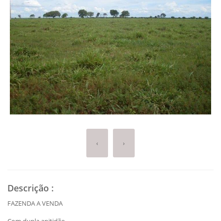
‹
›
Descrição
:
FAZENDA A VENDA