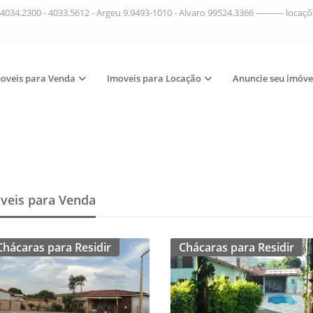
4034.2300 - 4033.5612 - Argeu 9.9493-1010 - Alvaro 99524.3366 ---------- loca
oveis para Venda
Imoveis para Locação
Anuncie seu imóve
veis para Venda
Chácaras para Residir
Chácaras para Residir