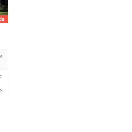
da
es
C
ga