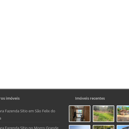
os imóveis
Imóveis recentes
ra Fazenda Sítio em São Felix do
a
ra Fazenda Sítio no Morro Grande