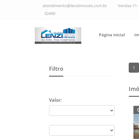
atendimento@lenziimoveis.com.br
Vendas 11- 
52490
Página Inicial
Im
Filtro
1
Imó
Valor: