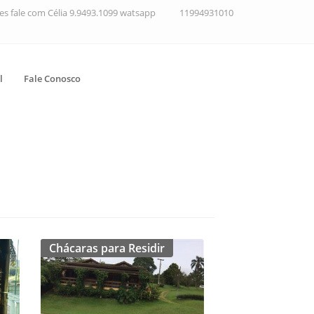
ções fale com Célia 9.9493.1099 watsapp
11994931010
l
Fale Conosco
Chácaras para Residir