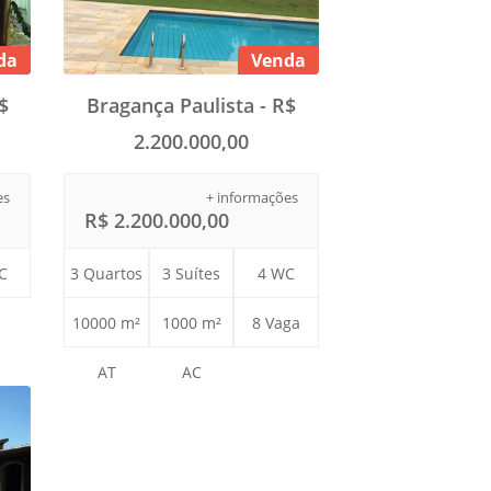
da
Venda
$
Bragança Paulista - R$
2.200.000,00
es
+ informações
R$ 2.200.000,00
C
3 Quartos
3 Suítes
4 WC
10000 m²
1000 m²
8 Vaga
AT
AC