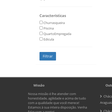
Características
Churrasqueira
Piscina
QuartoEmpregada
Edicula
Missão
Outr
Nossa missão é lhe atender com
Cháca
honestidade, agilidade e acima de tudo
Araguai
com a qualidade que você merece!
Estamos à sua inteira disposição. Venha
Cháca
falar com a gente!