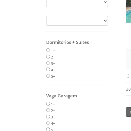
Dormitórios + Suítes
1+
2+
3+
4+
3
5+
30
Vaga Garagem
1+
2+
3+
4+
5+