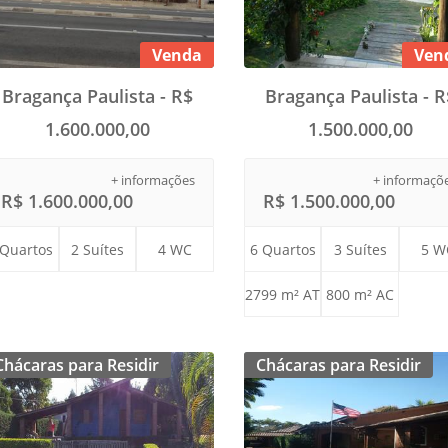
Venda
Ven
Bragança Paulista - R$
Bragança Paulista - R
1.600.000,00
1.500.000,00
+ informações
+ informaçõ
R$ 1.600.000,00
R$ 1.500.000,00
 Quartos
2 Suítes
4 WC
6 Quartos
3 Suítes
5 W
2799 m² AT
800 m² AC
Chácaras para Residir
Chácaras para Residir