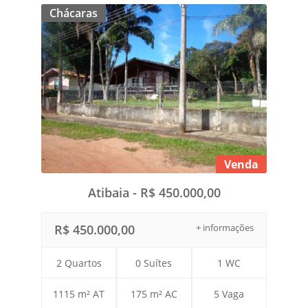
Chácaras
Venda
Atibaia - R$ 450.000,00
R$ 450.000,00
+ informações
2 Quartos
0 Suítes
1 WC
1115 m² AT
175 m² AC
5 Vaga