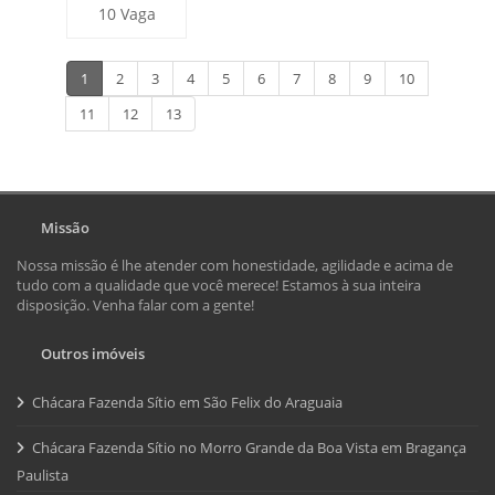
10 Vaga
1
2
3
4
5
6
7
8
9
10
11
12
13
Missão
Nossa missão é lhe atender com honestidade, agilidade e acima de
tudo com a qualidade que você merece! Estamos à sua inteira
disposição. Venha falar com a gente!
Outros imóveis
Chácara Fazenda Sítio em São Felix do Araguaia
Chácara Fazenda Sítio no Morro Grande da Boa Vista em Bragança
Paulista