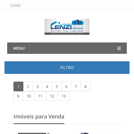
52490
MENU
FILTRO
1
2
3
4
5
6
7
8
9
10
11
12
13
Imóveis para Venda