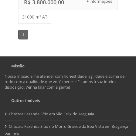
R$ 3.800.000,00
+ informações
31000 m² AT
1
Missão
Nossa missão é lhe atender com honestidade, agilidade e acima de
tudo com a qualidade que você merece! Estamos à sua inteira
disposição. Venha falar com a gente!
Outros imóveis
Chácara Fazenda Sítio em São Felix do Araguaia
Chácara Fazenda Sítio no Morro Grande da Boa Vista em Bragança
Paulista