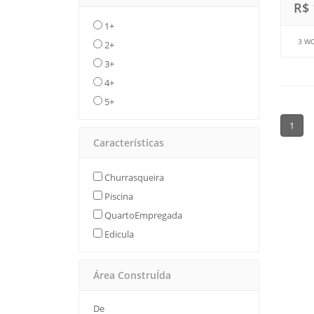
R$ 
1+
3 W
2+
3+
4+
5+
1
Características
Churrasqueira
Piscina
QuartoEmpregada
Edicula
Área ConstruÍda
De