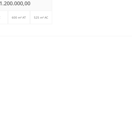
1.200.000,00
C
600 m² AT
525 m² AC