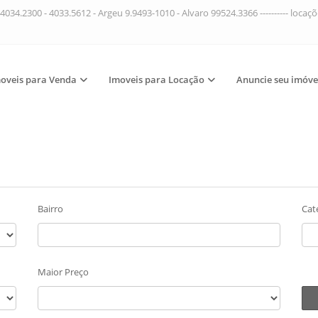
4034.2300 - 4033.5612 - Argeu 9.9493-1010 - Alvaro 99524.3366 ---------- loca
oveis para Venda
Imoveis para Locação
Anuncie seu imóve
Bairro
Cat
Maior Preço