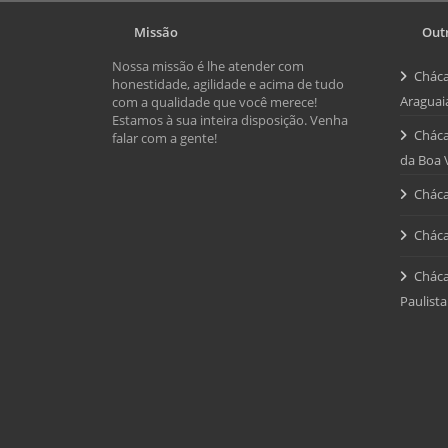
Missão
Outr
Nossa missão é lhe atender com
Cháca
honestidade, agilidade e acima de tudo
Araguai
com a qualidade que você merece!
Estamos à sua inteira disposição. Venha
Cháca
falar com a gente!
da Boa 
Cháca
Cháca
Cháca
Paulista