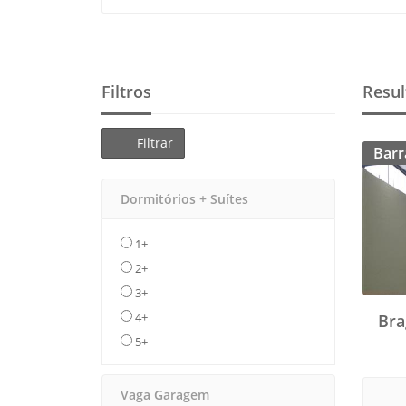
Filtros
Resul
Filtrar
Barr
Dormitórios + Suítes
1+
2+
3+
4+
Bra
5+
Vaga Garagem