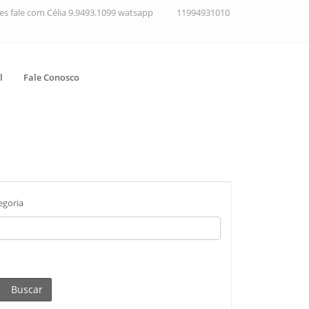
ções fale com Célia 9.9493.1099 watsapp
11994931010
l
Fale Conosco
egoria
Buscar