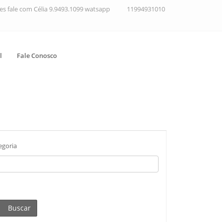
ções fale com Célia 9.9493.1099 watsapp
11994931010
l
Fale Conosco
egoria
Buscar