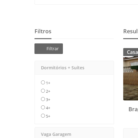
Filtros
Resul
Filtrar
Casa
Dormitórios + Suítes
1+
2+
3+
4+
Bra
5+
Vaga Garagem