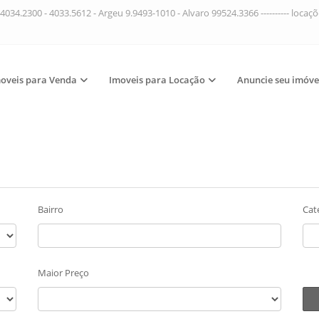
4034.2300 - 4033.5612 - Argeu 9.9493-1010 - Alvaro 99524.3366 ---------- loca
oveis para Venda
Imoveis para Locação
Anuncie seu imóve
Bairro
Cat
Maior Preço