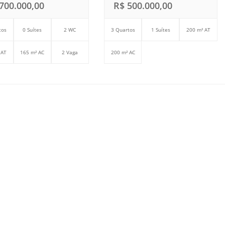
700.000,00
R$ 500.000,00
tos
0 Suítes
2 WC
3 Quartos
1 Suítes
200 m² AT
 AT
165 m² AC
2 Vaga
200 m² AC