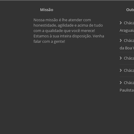
Missão
Outr
Nossa missão é lhe atender com
Cháca
honestidade, agilidade e acima de tudo
Araguai
com a qualidade que você merece!
Estamos à sua inteira disposição. Venha
Cháca
falar com a gente!
da Boa 
Cháca
Cháca
Cháca
Paulista