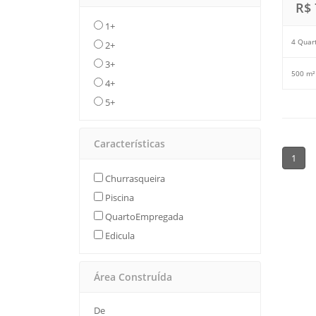
R$ 
1+
4 Quar
2+
3+
500 m²
4+
5+
Características
1
Churrasqueira
Piscina
QuartoEmpregada
Edicula
Área ConstruÍda
De