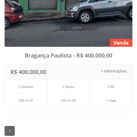
Venda
Bragança Paulista - R$ 400.000,00
R$ 400.000,00
+ informações
3 Quartos
0 Suítes
2 WC
300 m² AT
200 m² AC
1 Vaga
1