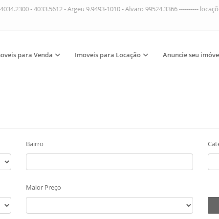
4034.2300 - 4033.5612 - Argeu 9.9493-1010 - Alvaro 99524.3366 ---------- loca
oveis para Venda
Imoveis para Locação
Anuncie seu imóve
Bairro
Cat
Maior Preço