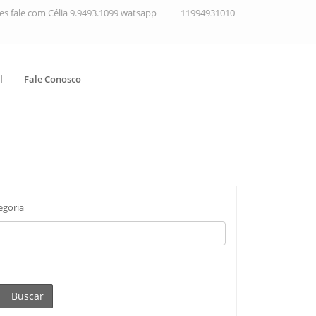
ções fale com Célia 9.9493.1099 watsapp
11994931010
l
Fale Conosco
egoria
Buscar