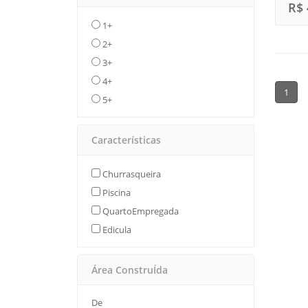
R$ 
1+
2+
3+
4+
1
5+
Características
Churrasqueira
Piscina
QuartoEmpregada
Edicula
Área ConstruÍda
De