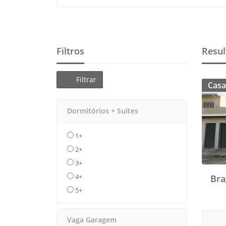
Filtros
Resul
Filtrar
Casa
Dormitórios + Suítes
1+
2+
3+
4+
Bra
5+
Vaga Garagem