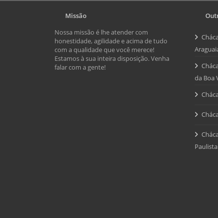
Missão
Outr
Nossa missão é lhe atender com
Cháca
honestidade, agilidade e acima de tudo
Araguai
com a qualidade que você merece!
Estamos à sua inteira disposição. Venha
Cháca
falar com a gente!
da Boa 
Cháca
Cháca
Cháca
Paulista