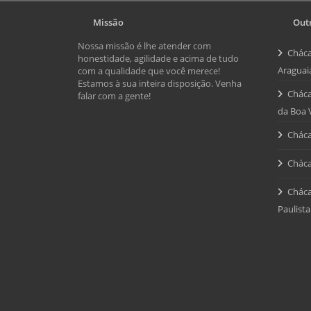
Missão
Outr
Nossa missão é lhe atender com
Cháca
honestidade, agilidade e acima de tudo
Araguai
com a qualidade que você merece!
Estamos à sua inteira disposição. Venha
Cháca
falar com a gente!
da Boa 
Cháca
Cháca
Cháca
Paulista