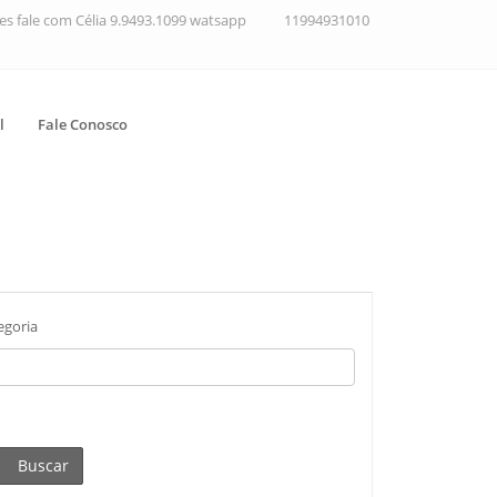
ções fale com Célia 9.9493.1099 watsapp
11994931010
l
Fale Conosco
egoria
Buscar