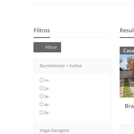
Filtros
Resul
Filtrar
Casa
Dormitórios + Suítes
1+
2+
3+
4+
Bra
5+
Vaga Garagem