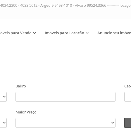
4034.2300 - 4033.5612 - Argeu 9.9493-1010 - Alvaro 99524.3366 ---------- loca
oveis para Venda
Imoveis para Locação
Anuncie seu imóve
Bairro
Cat
Maior Preço