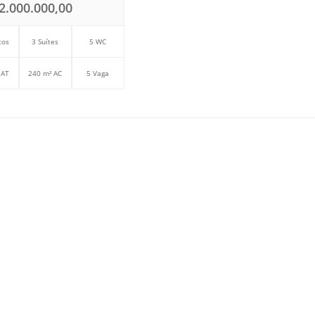
2.000.000,00
tos
3 Suítes
5 WC
 AT
240 m² AC
5 Vaga