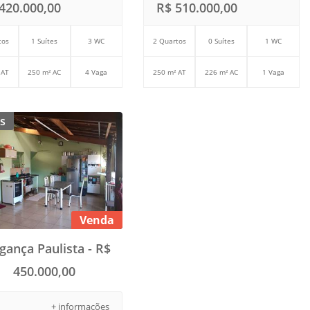
420.000,00
R$ 510.000,00
tos
1 Suítes
3 WC
2 Quartos
0 Suítes
1 WC
 AT
250 m² AC
4 Vaga
250 m² AT
226 m² AC
1 Vaga
s
Venda
gança Paulista - R$
450.000,00
+ informações