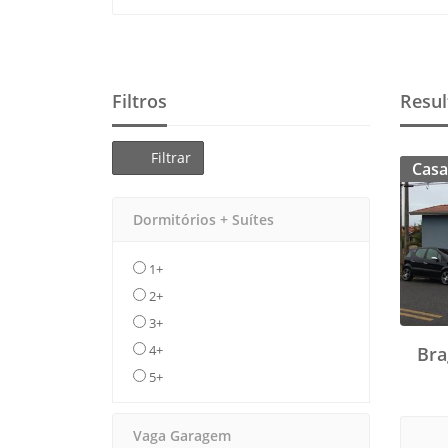
Filtros
Resul
Filtrar
Casa
Dormitórios + Suítes
1+
2+
3+
4+
Bra
5+
Vaga Garagem