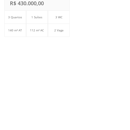
R$ 430.000,00
3 Quartos
1 Suítes
3 WC
140 m² AT
112 m² AC
2 Vaga