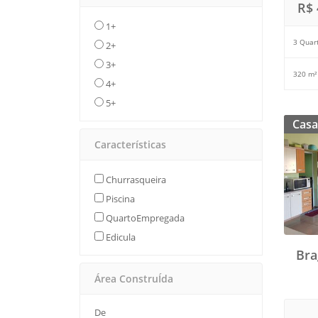
R$ 
1+
3 Quar
2+
3+
320 m²
4+
5+
Casa
Características
Churrasqueira
Piscina
QuartoEmpregada
Edicula
Bra
Área ConstruÍda
De