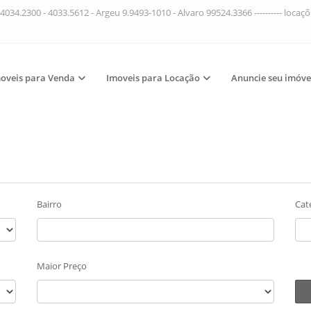
4034.2300 - 4033.5612 - Argeu 9.9493-1010 - Alvaro 99524.3366 ---------- loca
oveis para Venda
Imoveis para Locação
Anuncie seu imóve
Bairro
Cat
Maior Preço