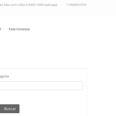
ções fale com Célia 9.9493.1099 watsapp
11994931010
l
Fale Conosco
egoria
Buscar