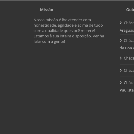
Missão
Outr
Nossa missão é lhe atender com
Cháca
honestidade, agilidade e acima de tudo
Araguai
com a qualidade que você merece!
Estamos à sua inteira disposição. Venha
Cháca
falar com a gente!
da Boa 
Cháca
Cháca
Cháca
Paulista