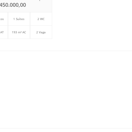
450.000,00
tos
1 Suítes
2 WC
 AT
193 m² AC
2 Vaga