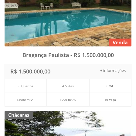
Venda
Bragança Paulista - R$ 1.500.000,00
R$ 1.500.000,00
+ informações
6 Quartos
4 Suítes
8 WC
13000 m² AT
1000 m² AC
10 Vaga
Chácaras