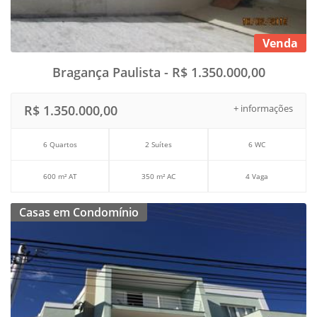
Venda
Bragança Paulista - R$ 1.350.000,00
R$ 1.350.000,00
+ informações
6 Quartos
2 Suítes
6 WC
600 m² AT
350 m² AC
4 Vaga
Casas em Condomínio