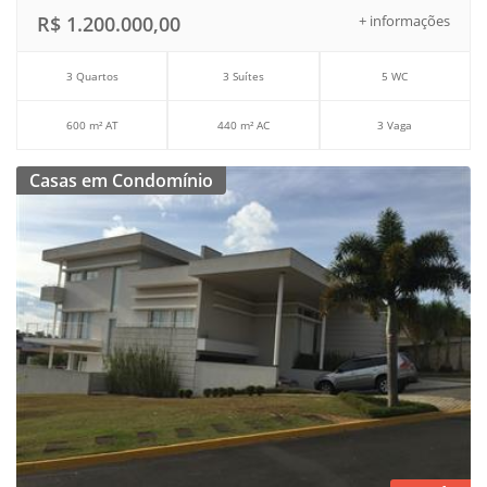
R$ 1.200.000,00
+ informações
3 Quartos
3 Suítes
5 WC
600 m² AT
440 m² AC
3 Vaga
Casas em Condomínio