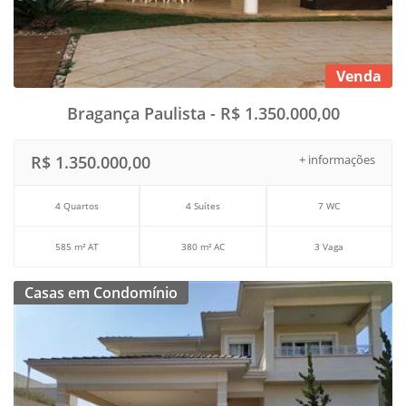
Venda
Bragança Paulista - R$ 1.350.000,00
R$ 1.350.000,00
+ informações
4 Quartos
4 Suítes
7 WC
585 m² AT
380 m² AC
3 Vaga
Casas em Condomínio