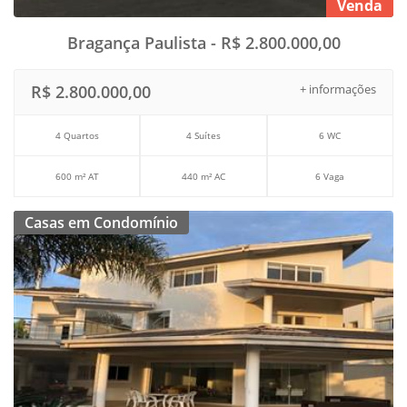
Venda
Bragança Paulista - R$ 2.800.000,00
R$ 2.800.000,00
+ informações
4 Quartos
4 Suítes
6 WC
600 m² AT
440 m² AC
6 Vaga
Casas em Condomínio