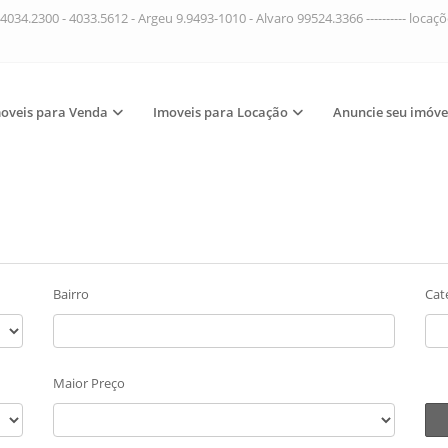
4034.2300 - 4033.5612 - Argeu 9.9493-1010 - Alvaro 99524.3366 ---------- loca
oveis para Venda
Imoveis para Locação
Anuncie seu imóve
Bairro
Cat
Maior Preço