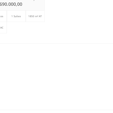
690.000,00
tos
1 Suítes
1850 m² AT
 AC