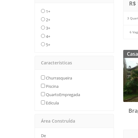
R$ 
1+
3 Quar
2+
3+
6 Vag
4+
5+
Casa
Características
Churrasqueira
Piscina
QuartoEmpregada
Edicula
Bra
Área ConstruÍda
De