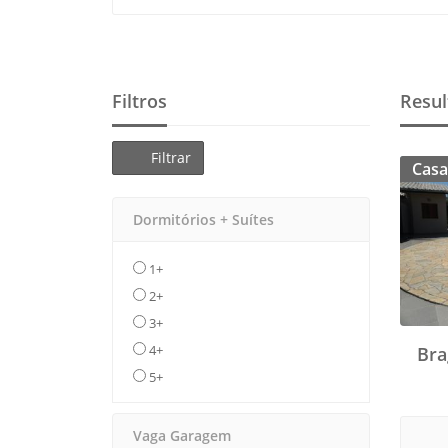
Filtros
Resul
Filtrar
Casa
Dormitórios + Suítes
1+
2+
3+
4+
Bra
5+
Vaga Garagem