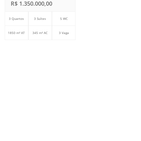
R$ 1.350.000,00
3 Quartos
3 Suítes
5 WC
1850 m² AT
345 m² AC
3 Vaga