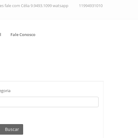
ções fale com Célia 9.9493.1099 watsapp
11994931010
l
Fale Conosco
egoria
Buscar