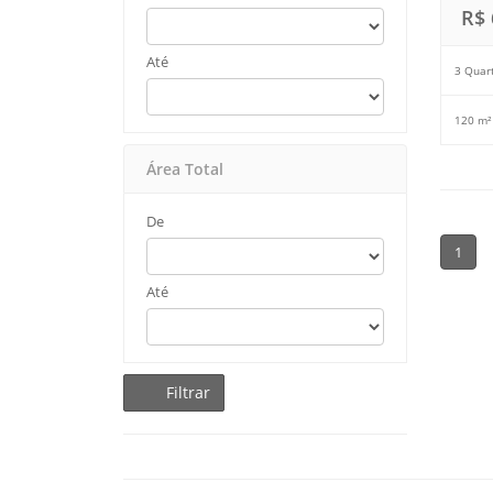
R$ 
Até
3 Quar
120 m²
Área Total
De
1
Até
Filtrar