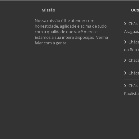
Missão
Outr
Nossa missão é lhe atender com
Cháca
honestidade, agilidade e acima de tudo
Araguai
com a qualidade que você merece!
Estamos à sua inteira disposição. Venha
Cháca
falar com a gente!
da Boa 
Cháca
Cháca
Cháca
Paulista