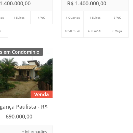
1.400.000,00
R$ 1.400.000,00
tos
1 Suítes
4 WC
4 Quartos
1 Suítes
6 WC
a
1850 m² AT
450 m² AC
6 Vaga
s em Condomínio
Venda
gança Paulista - R$
690.000,00
+ informações