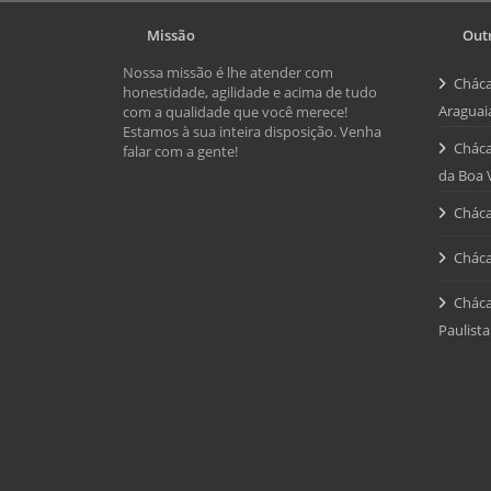
Missão
Outr
Nossa missão é lhe atender com
Cháca
honestidade, agilidade e acima de tudo
Araguai
com a qualidade que você merece!
Estamos à sua inteira disposição. Venha
Cháca
falar com a gente!
da Boa 
Cháca
Cháca
Cháca
Paulista