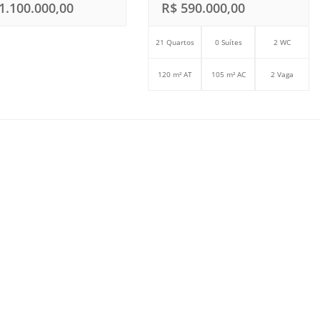
1.100.000,00
R$ 590.000,00
21 Quartos
0 Suítes
2 WC
120 m² AT
105 m² AC
2 Vaga