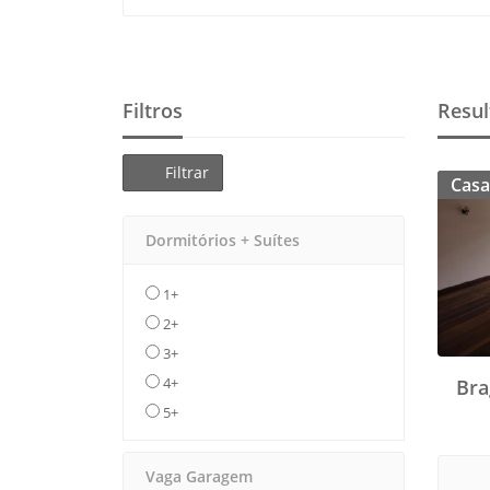
Filtros
Resul
Filtrar
Casa
Dormitórios + Suítes
1+
2+
3+
4+
Bra
5+
Vaga Garagem