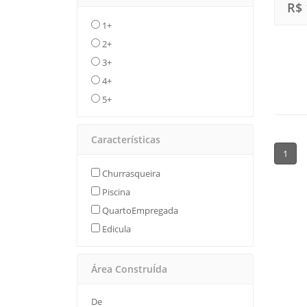
R$ 
1+
2+
3+
4+
5+
Características
1
Churrasqueira
Piscina
QuartoEmpregada
Edicula
Área ConstruÍda
De