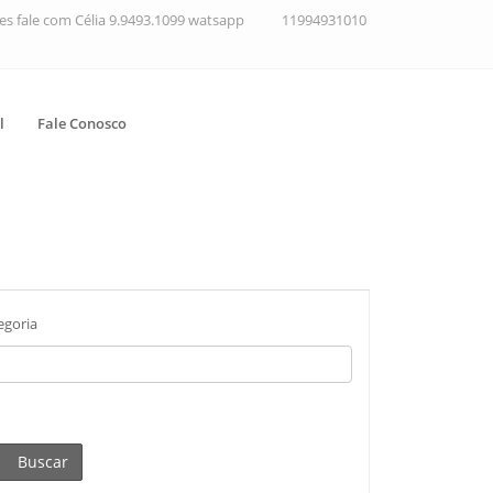
ções fale com Célia 9.9493.1099 watsapp
11994931010
l
Fale Conosco
egoria
Buscar