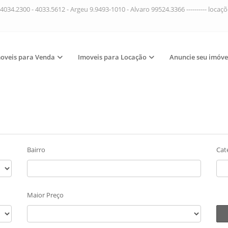
4034.2300 - 4033.5612 - Argeu 9.9493-1010 - Alvaro 99524.3366 ---------- loca
oveis para Venda
Imoveis para Locação
Anuncie seu imóve
Bairro
Cat
Maior Preço