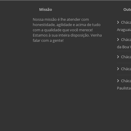
Missão
Outr
Nossa missão é lhe atender com
Cháca
honestidade, agilidade e acima de tudo
Araguai
com a qualidade que você merece!
Estamos à sua inteira disposição. Venha
Cháca
falar com a gente!
da Boa 
Cháca
Cháca
Cháca
Paulista