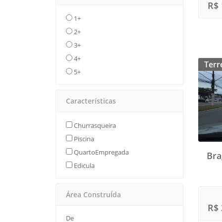
R$ 
1+
2+
3+
4+
Terr
5+
Características
Churrasqueira
Piscina
QuartoEmpregada
Bra
Edicula
Área ConstruÍda
R$ 
De