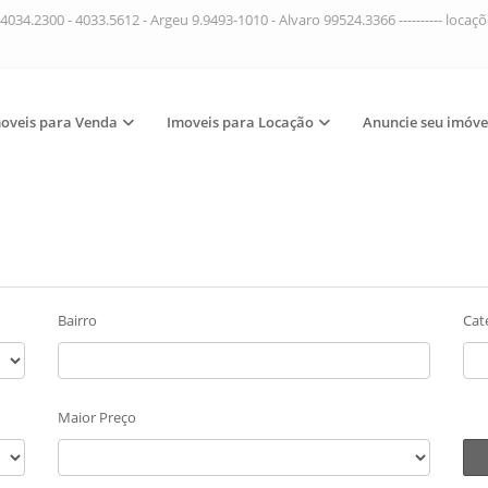
4034.2300 - 4033.5612 - Argeu 9.9493-1010 - Alvaro 99524.3366 ---------- loca
oveis para Venda
Imoveis para Locação
Anuncie seu imóve
Bairro
Cat
Maior Preço