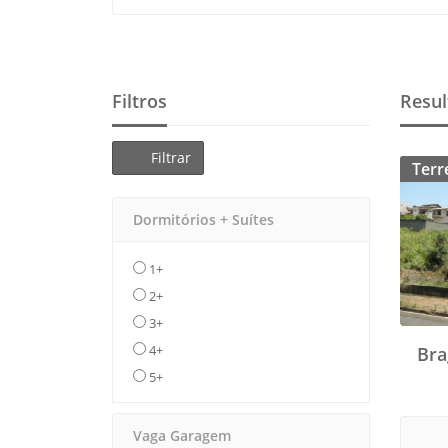
Filtros
Resul
Filtrar
Terr
Dormitórios + Suítes
1+
2+
3+
4+
Bra
5+
Vaga Garagem