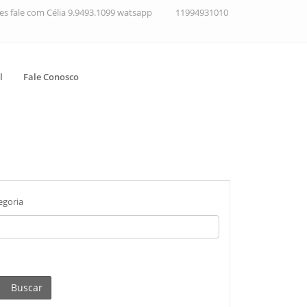
ções fale com Célia 9.9493.1099 watsapp
11994931010
l
Fale Conosco
egoria
Buscar