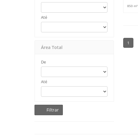
850 m²
Até
1
Área Total
De
Até
Filtrar