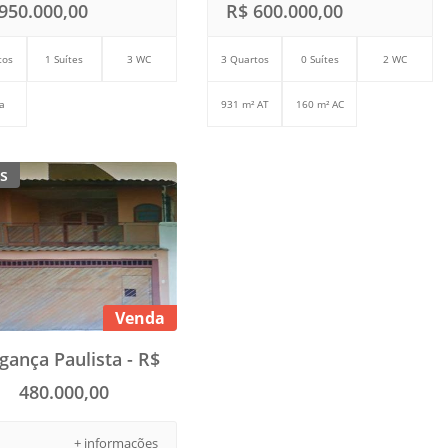
950.000,00
R$ 600.000,00
tos
1 Suítes
3 WC
3 Quartos
0 Suítes
2 WC
a
931 m² AT
160 m² AC
s
Venda
gança Paulista - R$
480.000,00
+ informações