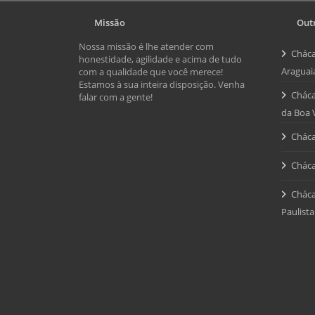
Missão
Outr
Nossa missão é lhe atender com
Cháca
honestidade, agilidade e acima de tudo
Araguai
com a qualidade que você merece!
Estamos à sua inteira disposição. Venha
Cháca
falar com a gente!
da Boa 
Cháca
Cháca
Cháca
Paulista