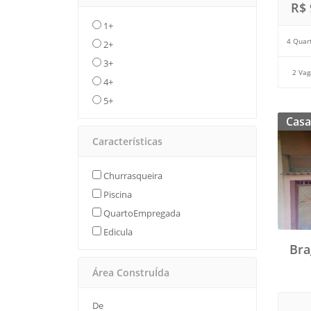
R$ 
1+
4 Quar
2+
3+
2 Vag
4+
5+
Casa
Características
Churrasqueira
Piscina
QuartoEmpregada
Edicula
Bra
Área ConstruÍda
De