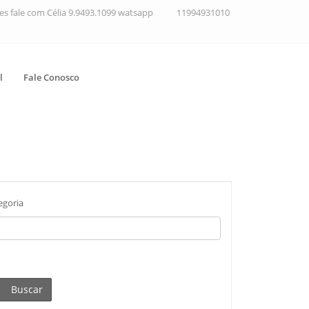
ções fale com Célia 9.9493.1099 watsapp
11994931010
l
Fale Conosco
egoria
Buscar