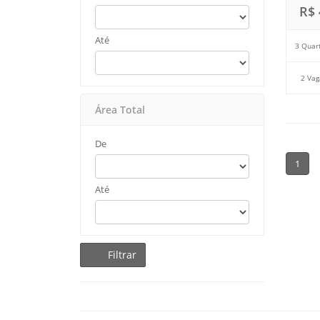
R$ 
Até
3 Quar
2 Vag
Área Total
De
1
Até
Filtrar