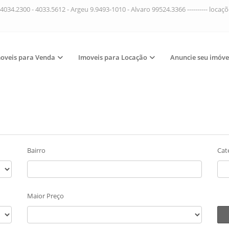
4034.2300 - 4033.5612 - Argeu 9.9493-1010 - Alvaro 99524.3366 ---------- loca
oveis para Venda
Imoveis para Locação
Anuncie seu imóve
Bairro
Cat
Maior Preço