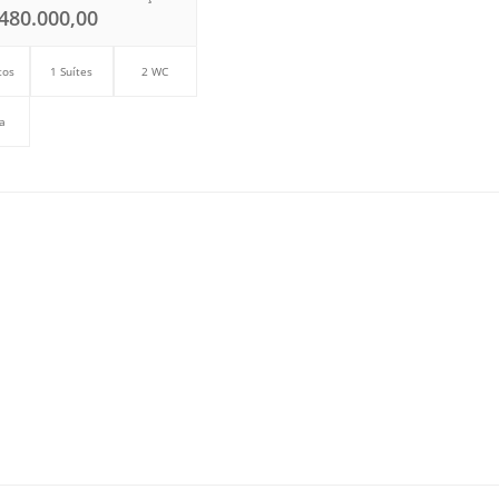
480.000,00
tos
1 Suítes
2 WC
a