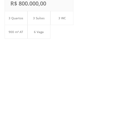
R$ 800.000,00
3 Quartos
3 Suítes
3 WC
900 m² AT
6 Vaga