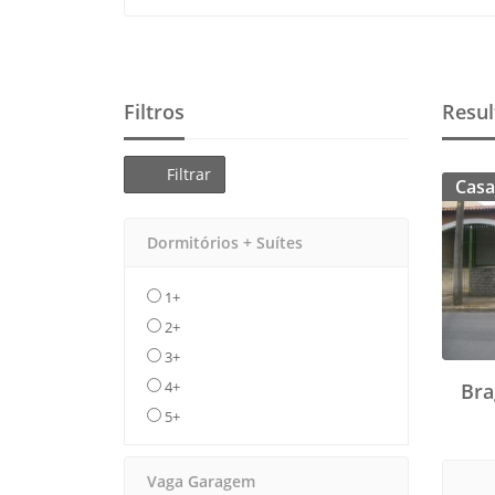
Filtros
Resul
Filtrar
Casa
Dormitórios + Suítes
1+
2+
3+
4+
Bra
5+
Vaga Garagem