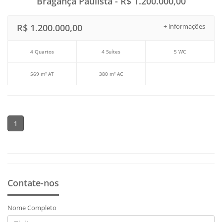
Bragança Paulista - R$ 1.200.000,00
R$ 1.200.000,00
+ informações
4 Quartos
4 Suítes
5 WC
569 m² AT
380 m² AC
1
Contate-nos
Nome Completo