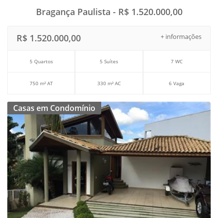
Bragança Paulista - R$ 1.520.000,00
R$ 1.520.000,00
+ informações
5 Quartos
5 Suítes
7 WC
750 m² AT
330 m² AC
6 Vaga
Casas em Condomínio