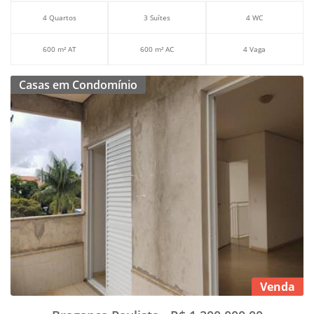
4 Quartos
3 Suítes
4 WC
600 m² AT
600 m² AC
4 Vaga
Casas em Condomínio
Venda