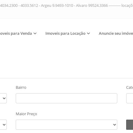
4034.2300 - 4033.5612 - Argeu 9.9493-1010 - Alvaro 99524.3366 ---------- loca
oveis para Venda
Imoveis para Locação
Anuncie seu imóve
Bairro
Cat
Maior Preço