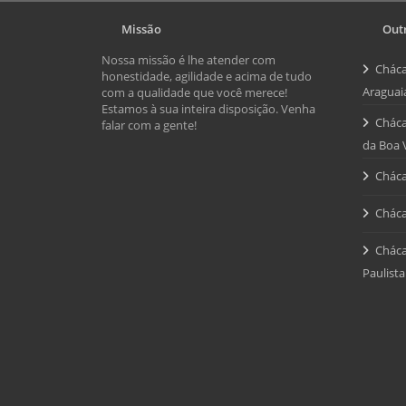
Missão
Outr
Nossa missão é lhe atender com
Cháca
honestidade, agilidade e acima de tudo
Araguai
com a qualidade que você merece!
Estamos à sua inteira disposição. Venha
Cháca
falar com a gente!
da Boa 
Cháca
Cháca
Cháca
Paulista