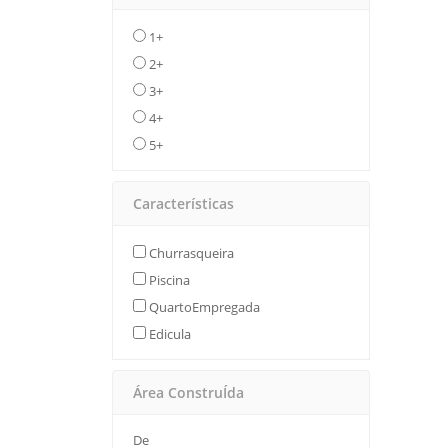
1+
2+
3+
4+
5+
Características
Churrasqueira
Piscina
QuartoEmpregada
Edicula
Área ConstruÍda
De