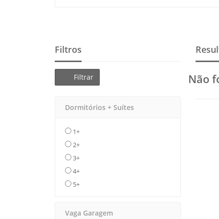
Filtros
Resul
Não f
Filtrar
Dormitórios + Suítes
1+
2+
3+
4+
5+
Vaga Garagem