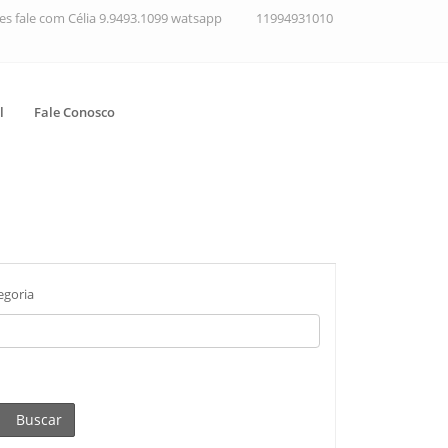
ções fale com Célia 9.9493.1099 watsapp
11994931010
l
Fale Conosco
egoria
Buscar