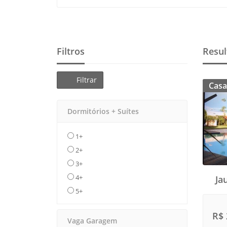
Filtros
Resul
Filtrar
Casa
Dormitórios + Suítes
1+
2+
3+
4+
Ja
5+
R$ 
Vaga Garagem