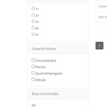
6 Quar
1+
2+
1200 m²
3+
4+
5+
1
Características
Churrasqueira
Piscina
QuartoEmpregada
Edicula
Área ConstruÍda
De