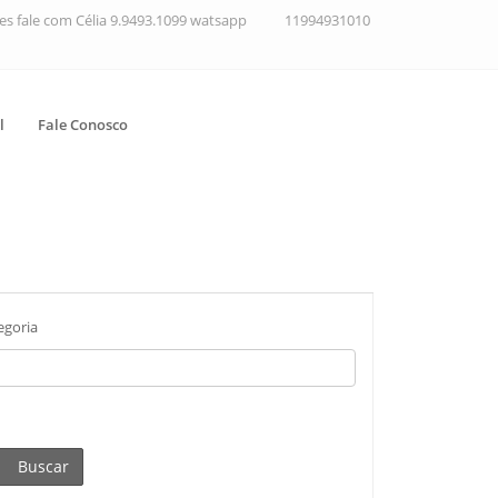
ções fale com Célia 9.9493.1099 watsapp
11994931010
l
Fale Conosco
egoria
Buscar