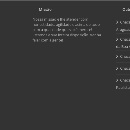
Missão
Outr
Nossa missão é lhe atender com
Cháca
honestidade, agilidade e acima de tudo
Araguai
com a qualidade que você merece!
Estamos à sua inteira disposição. Venha
Cháca
falar com a gente!
da Boa 
Cháca
Cháca
Cháca
Paulista