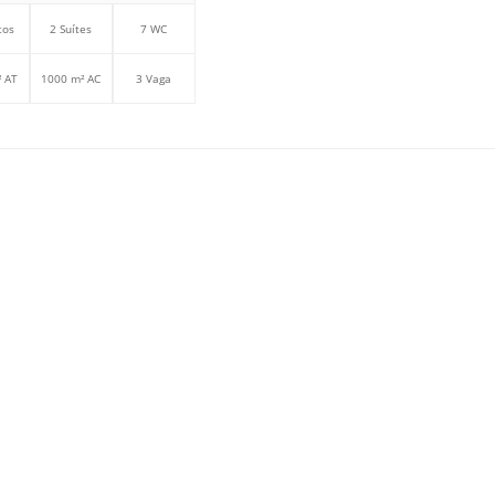
tos
2 Suítes
7 WC
 AT
1000 m² AC
3 Vaga