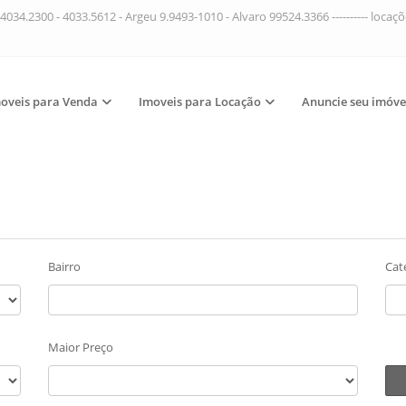
4034.2300 - 4033.5612 - Argeu 9.9493-1010 - Alvaro 99524.3366 ---------- loca
oveis para Venda
Imoveis para Locação
Anuncie seu imóve
Bairro
Cat
Maior Preço