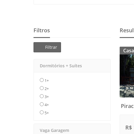
Filtros
Resul
Filtrar
Casa
Dormitórios + Suítes
1+
2+
3+
4+
Pirac
5+
R$ 
Vaga Garagem