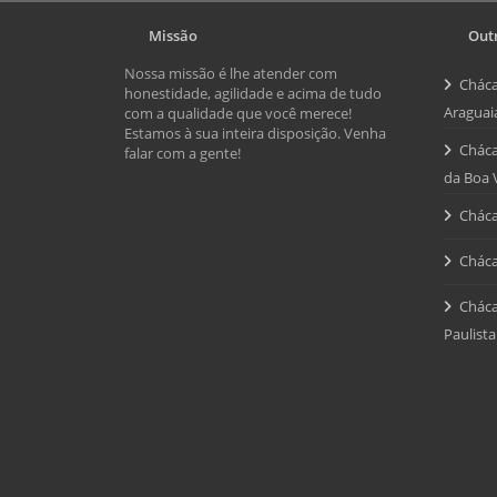
Missão
Outr
Nossa missão é lhe atender com
Cháca
honestidade, agilidade e acima de tudo
Araguai
com a qualidade que você merece!
Estamos à sua inteira disposição. Venha
Cháca
falar com a gente!
da Boa 
Cháca
Cháca
Cháca
Paulista