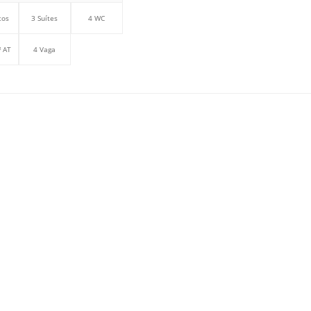
tos
3 Suítes
4 WC
 AT
4 Vaga