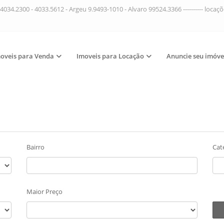
4034.2300 - 4033.5612 - Argeu 9.9493-1010 - Alvaro 99524.3366 ---------- loca
oveis para Venda
Imoveis para Locação
Anuncie seu imóve
Bairro
Cat
Maior Preço