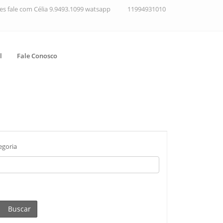
ções fale com Célia 9.9493.1099 watsapp
11994931010
l
Fale Conosco
egoria
Buscar