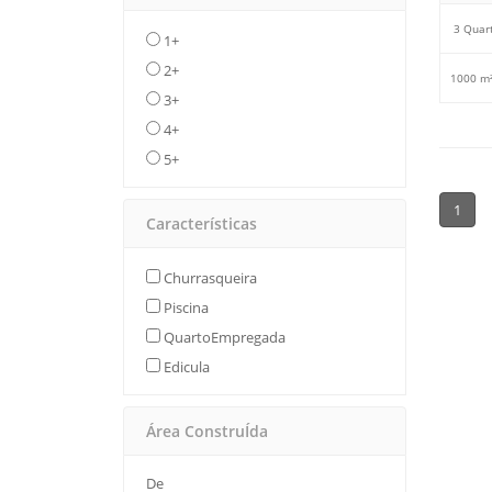
3 Quar
1+
2+
1000 m²
3+
4+
5+
1
Características
Churrasqueira
Piscina
QuartoEmpregada
Edicula
Área ConstruÍda
De