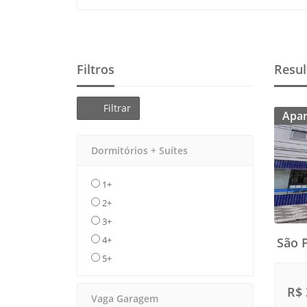
Filtros
Resul
Filtrar
Apa
Dormitórios + Suítes
1+
2+
3+
4+
São P
5+
R$ 
Vaga Garagem