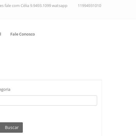
ções fale com Célia 9.9493.1099 watsapp
11994931010
l
Fale Conosco
egoria
Buscar