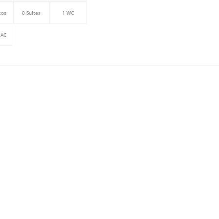
tos
0 Suítes
1 WC
 AC