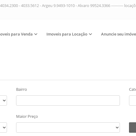
4034.2300 - 4033.5612 - Argeu 9.9493-1010 - Alvaro 99524.3366 ---------- loca
oveis para Venda
Imoveis para Locação
Anuncie seu imóve
Bairro
Cat
Maior Preço