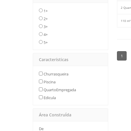
2 Quar
1+
2+
110 m²
3+
4+
5+
1
Características
Churrasqueira
Piscina
QuartoEmpregada
Edicula
Área ConstruÍda
De