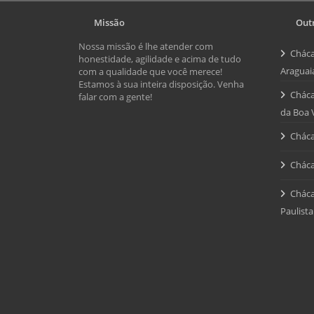
Missão
Outr
Nossa missão é lhe atender com
Cháca
honestidade, agilidade e acima de tudo
Araguai
com a qualidade que você merece!
Estamos à sua inteira disposição. Venha
Cháca
falar com a gente!
da Boa 
Cháca
Cháca
Cháca
Paulista