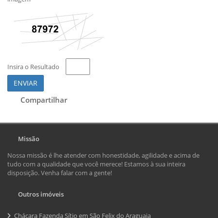
Insira o Resultado
ENVIAR
Compartilhar
Missão
Nossa missão é lhe atender com honestidade, agilidade e acima de
tudo com a qualidade que você merece! Estamos à sua inteira
disposição. Venha falar com a gente!
Outros imóveis
Chácara Fazenda Sítio em São Felix do Araguaia