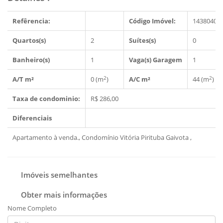
Refêrencia:
Código Imóvel:
1438040
Quartos(s)
2
Suítes(s)
0
Banheiro(s)
1
Vaga(s) Garagem
1
2
2
A/T m²
0 (m
)
A/C m²
44 (m
)
Taxa de condominio:
R$ 286,00
Diferenciais
Apartamento à venda., Condomínio Vitória Pirituba Gaivota ,
Imóveis semelhantes
Obter mais informações
Nome Completo