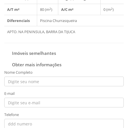
2
2
A/T m²
80 (m
)
A/C m²
0 (m
)
Diferenciais
Piscina
Churrasqueira
APTO. NA PENINSULA, BARRA DA TIJUCA
Imóveis semelhantes
Obter mais informações
Nome Completo
E-mail
Telefone