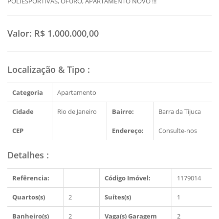
POLIESPORTIVAS, OFURÔ, APARTAMENTO NOVO !!!
Valor:
R$ 1.000.000,00
Localização & Tipo
:
Categoria
Apartamento
Cidade
Rio de Janeiro
Bairro:
Barra da Tijuca
CEP
Endereço:
Consulte-nos
Detalhes
:
Refêrencia:
Código Imóvel:
1179014
Quartos(s)
2
Suítes(s)
1
Banheiro(s)
2
Vaga(s) Garagem
2