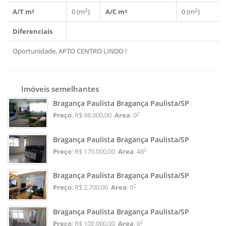
2
2
A/T m²
0 (m
)
A/C m²
0 (m
)
Diferenciais
Oportunidade, APTO CENTRO LINDO !
Imóveis semelhantes
Bragança Paulista Bragança Paulista/SP
2
Preço
: R$ 98.000,00
Area
: 0
Bragança Paulista Bragança Paulista/SP
2
Preço
: R$ 170.000,00
Area
: 48
Bragança Paulista Bragança Paulista/SP
2
Preço
: R$ 2.700,00
Area
: 0
Bragança Paulista Bragança Paulista/SP
2
Preço
: R$ 100.000,00
Area
: 0