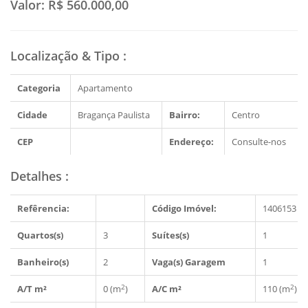
Valor:
R$ 560.000,00
Localização & Tipo
:
Categoria
Apartamento
Cidade
Bragança Paulista
Bairro:
Centro
CEP
Endereço:
Consulte-nos
Detalhes
:
Refêrencia:
Código Imóvel:
1406153
Quartos(s)
3
Suítes(s)
1
Banheiro(s)
2
Vaga(s) Garagem
1
2
2
A/T m²
0 (m
)
A/C m²
110 (m
)