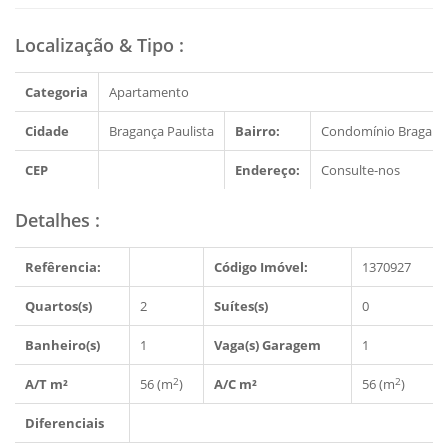
Localização & Tipo
:
Categoria
Apartamento
Cidade
Bragança Paulista
Bairro:
Condomínio Bragança
CEP
Endereço:
Consulte-nos
Detalhes
:
Refêrencia:
Código Imóvel:
1370927
Quartos(s)
2
Suítes(s)
0
Banheiro(s)
1
Vaga(s) Garagem
1
2
2
A/T m²
56 (m
)
A/C m²
56 (m
)
Diferenciais