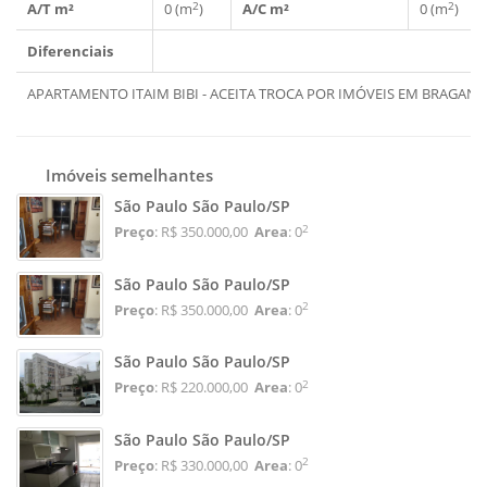
2
2
A/T m²
0 (m
)
A/C m²
0 (m
)
Diferenciais
APARTAMENTO ITAIM BIBI - ACEITA TROCA POR IMÓVEIS EM BRAGANÇ
Imóveis semelhantes
São Paulo São Paulo/SP
2
Preço
: R$ 350.000,00
Area
: 0
São Paulo São Paulo/SP
2
Preço
: R$ 350.000,00
Area
: 0
São Paulo São Paulo/SP
2
Preço
: R$ 220.000,00
Area
: 0
São Paulo São Paulo/SP
2
Preço
: R$ 330.000,00
Area
: 0