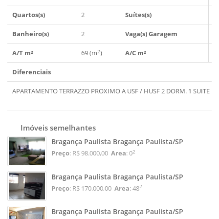
Quartos(s)
2
Suítes(s)
1
Banheiro(s)
2
Vaga(s) Garagem
1
2
A/T m²
69 (m
)
A/C m²
6
Diferenciais
APARTAMENTO TERRAZZO PROXIMO A USF / HUSF 2 DORM. 1 SUITE MOB
Imóveis semelhantes
Bragança Paulista Bragança Paulista/SP
2
Preço
: R$ 98.000,00
Area
: 0
Bragança Paulista Bragança Paulista/SP
2
Preço
: R$ 170.000,00
Area
: 48
Bragança Paulista Bragança Paulista/SP