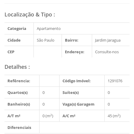
Localização & Tipo
:
Categoria
Apartamento
Cidade
São Paulo
Bairro:
Jardim Jaragua
CEP
Endereço:
Consulte-nos
Detalhes
:
Refêrencia:
Código Imóvel:
1291076
Quartos(s)
0
Suítes(s)
0
Banheiro(s)
0
Vaga(s) Garagem
0
2
2
A/T m²
0 (m
)
A/C m²
45 (m
)
Diferenciais