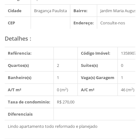
Cidade
Bragança Paulista
Bairro:
Jardim Maria Augusta
CEP
Endereço:
Consulte-nos
Detalhes
:
Refêrencia:
Código Imóvel:
1358907
Quartos(s)
2
Suítes(s)
0
Banheiro(s)
1
Vaga(s) Garagem
1
2
2
A/T m²
0 (m
)
A/C m²
46 (m
)
Taxa de condominio:
R$ 270,00
Diferenciais
Lindo apartamento todo reformado e planejado