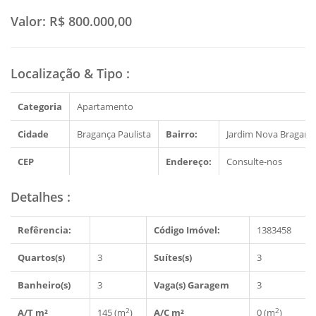
Valor:
R$ 800.000,00
Localização & Tipo
:
Categoria
Apartamento
Cidade
Bragança Paulista
Bairro:
Jardim Nova Braganc
CEP
Endereço:
Consulte-nos
Detalhes
:
Refêrencia:
Código Imóvel:
1383458
Quartos(s)
3
Suítes(s)
3
Banheiro(s)
3
Vaga(s) Garagem
3
2
2
A/T m²
145 (m
)
A/C m²
0 (m
)