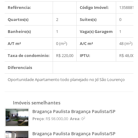
Refêrencia:
Código Imóvel:
1358881
Quartos(s)
2
Suítes(s)
0
Banheiro(s)
1
Vaga(s) Garagem
1
2
2
A/T m²
0 (m
)
A/C m²
48 (m
)
Taxa de condominio:
R$ 220,00
IPTU:
R$ 48,00
Diferenciais
Oportunidade Apartamento todo planejado no Jd São Lourenço
Imóveis semelhantes
Bragança Paulista Bragança Paulista/SP
2
Preço
: R$ 98.000,00
Area
: 0
Bragança Paulista Bragança Paulista/SP