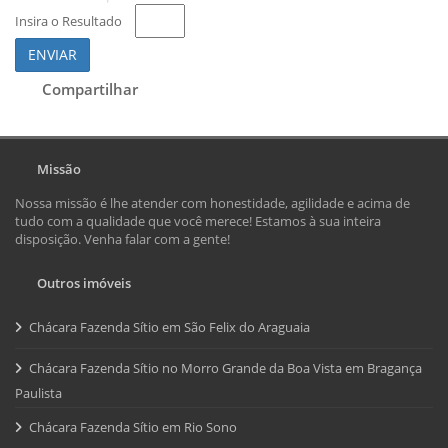
Insira o Resultado
ENVIAR
Compartilhar
Missão
Nossa missão é lhe atender com honestidade, agilidade e acima de
tudo com a qualidade que você merece! Estamos à sua inteira
disposição. Venha falar com a gente!
Outros imóveis
Chácara Fazenda Sítio em São Felix do Araguaia
Chácara Fazenda Sítio no Morro Grande da Boa Vista em Bragança
Paulista
Chácara Fazenda Sítio em Rio Sono