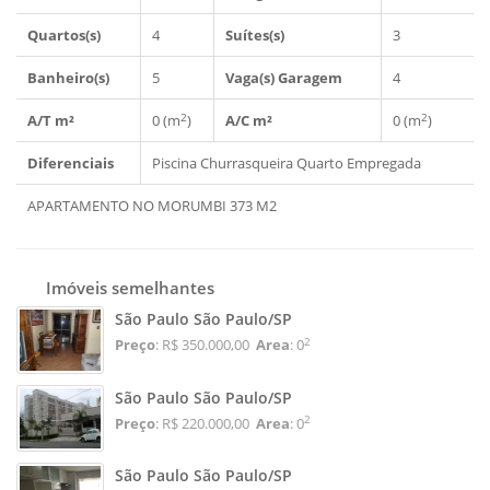
Quartos(s)
4
Suítes(s)
3
Banheiro(s)
5
Vaga(s) Garagem
4
2
2
A/T m²
0 (m
)
A/C m²
0 (m
)
Diferenciais
Piscina
Churrasqueira
Quarto Empregada
APARTAMENTO NO MORUMBI 373 M2
Imóveis semelhantes
São Paulo São Paulo/SP
2
Preço
: R$ 350.000,00
Area
: 0
São Paulo São Paulo/SP
2
Preço
: R$ 220.000,00
Area
: 0
São Paulo São Paulo/SP