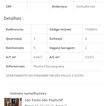
CEP
Endereço:
Consulte-nos
Detalhes
:
Refêrencia:
Código Imóvel:
1195874
Quartos(s)
3
Suítes(s)
3
Banheiro(s)
5
Vaga(s) Garagem
2
2
2
A/T m²
0 (m
)
A/C m²
0 (m
)
Diferenciais
Piscina
Churrasqueira
APARTAMENTO NO PANAMBY EM SÃO PAULO 3 SUITES
Imóveis semelhantes
São Paulo São Paulo/SP
2
Preço
: R$ 350.000,00
Area
: 0