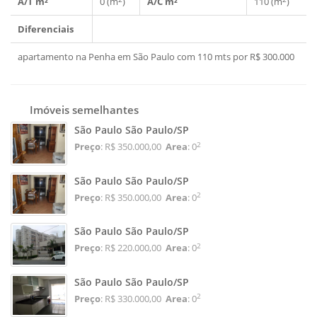
A/T m²
0 (m
)
A/C m²
110 (m
)
Diferenciais
apartamento na Penha em São Paulo com 110 mts por R$ 300.000
Imóveis semelhantes
São Paulo São Paulo/SP
2
Preço
: R$ 350.000,00
Area
: 0
São Paulo São Paulo/SP
2
Preço
: R$ 350.000,00
Area
: 0
São Paulo São Paulo/SP
2
Preço
: R$ 220.000,00
Area
: 0
São Paulo São Paulo/SP
2
Preço
: R$ 330.000,00
Area
: 0