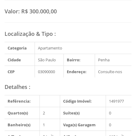
Valor:
R$ 300.000,00
Localização & Tipo
:
Categoria
Apartamento
Cidade
São Paulo
Bairro:
Penha
CEP
03090000
Endereço:
Consulte-nos
Detalhes
:
Refêrencia:
Código Imóvel:
1491977
Quartos(s)
2
Suítes(s)
0
Banheiro(s)
1
Vaga(s) Garagem
0
2
2