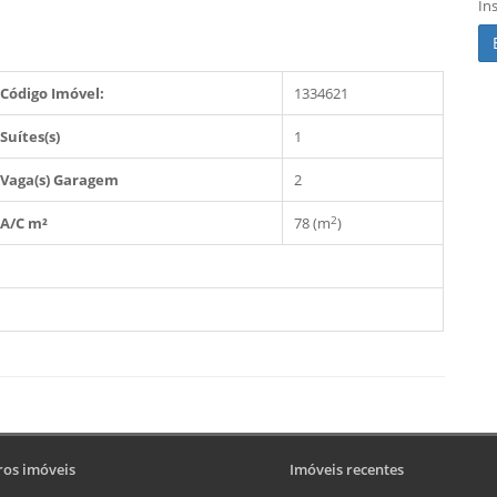
In
Código Imóvel:
1334621
Suítes(s)
1
Vaga(s) Garagem
2
2
A/C m²
78 (m
)
os imóveis
Imóveis recentes