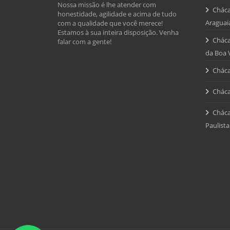
Nossa missão é lhe atender com
Cháca
honestidade, agilidade e acima de tudo
Araguai
com a qualidade que você merece!
Estamos à sua inteira disposição. Venha
Cháca
falar com a gente!
da Boa 
Cháca
Cháca
Cháca
Paulista