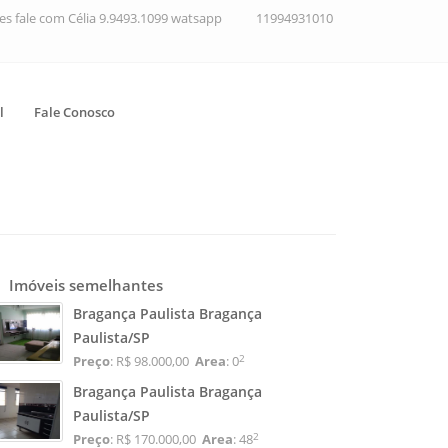
ções fale com Célia 9.9493.1099 watsapp
11994931010
l
Fale Conosco
Imóveis semelhantes
Bragança Paulista Bragança
Paulista/SP
2
Preço
: R$ 98.000,00
Area
: 0
Bragança Paulista Bragança
Paulista/SP
2
Preço
: R$ 170.000,00
Area
: 48