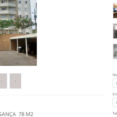
No
‹
›
E-
GANÇA 78 M2
Te