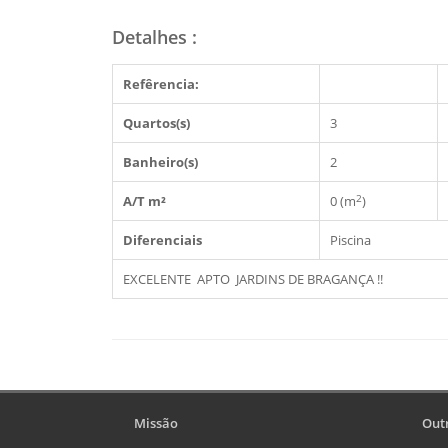
Detalhes
:
Refêrencia:
Quartos(s)
3
Banheiro(s)
2
2
A/T m²
0 (m
)
Diferenciais
Piscina
EXCELENTE APTO JARDINS DE BRAGANÇA !!
Missão
Outr