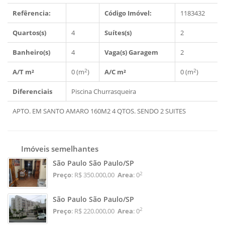
Refêrencia:
Código Imóvel:
1183432
Quartos(s)
4
Suítes(s)
2
Banheiro(s)
4
Vaga(s) Garagem
2
2
2
A/T m²
0 (m
)
A/C m²
0 (m
)
Diferenciais
Piscina
Churrasqueira
APTO. EM SANTO AMARO 160M2 4 QTOS. SENDO 2 SUITES
Imóveis semelhantes
São Paulo São Paulo/SP
2
Preço
: R$ 350.000,00
Area
: 0
São Paulo São Paulo/SP
2
Preço
: R$ 220.000,00
Area
: 0