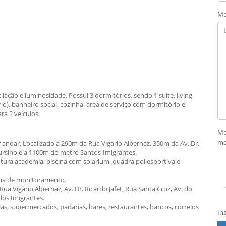
Me
ação e luminosidade. Possui 3 dormitórios, sendo 1 suíte, living
io), banheiro social, cozinha, área de serviço com dormitório e
a 2 veículos.
Mo
mo
ndar. Localizado a 290m da Rua Vigário Albernaz, 350m da Av. Dr.
Cursino e a 1100m do metro Santos-Imigrantes.
futura academia, piscina com solarium, quadra poliesportiva e
tema de monitoramento.
ua Vigário Albernaz, Av. Dr. Ricardo Jafet, Rua Santa Cruz, Av. do
dos Imigrantes.
las, supermercados, padarias, bares, restaurantes, bancos, correios
In