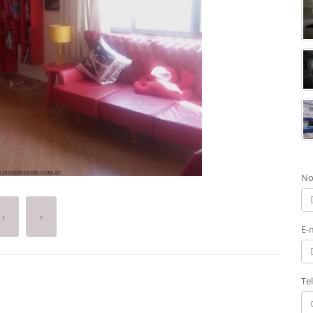
No
‹
›
E-
Te