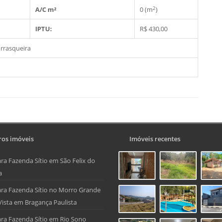
2
A/C m²
0 (m
)
IPTU:
R$ 430,00
rrasqueira
os imóveis
Imóveis recentes
ra Fazenda Sítio em São Felix do
a
ra Fazenda Sítio no Morro Grande
Vista em Bragança Paulista
ra Fazenda Sítio em Rio Sono