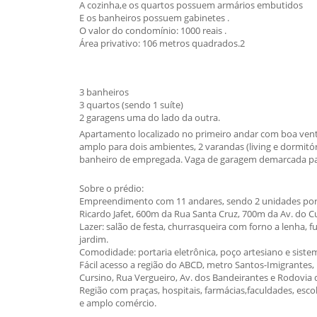
A cozinha,e os quartos possuem armários embutidos
E os banheiros possuem gabinetes .
O valor do condomínio: 1000 reais .
Área privativo: 106 metros quadrados.2
3 banheiros
3 quartos (sendo 1 suíte)
2 garagens uma do lado da outra.
Apartamento localizado no primeiro andar com boa ventil
amplo para dois ambientes, 2 varandas (living e dormitór
banheiro de empregada. Vaga de garagem demarcada par
Sobre o prédio:
Empreendimento com 11 andares, sendo 2 unidades por a
Ricardo Jafet, 600m da Rua Santa Cruz, 700m da Av. do 
Lazer: salão de festa, churrasqueira com forno a lenha, 
jardim.
Comodidade: portaria eletrônica, poço artesiano e sis
Fácil acesso a região do ABCD, metro Santos-Imigrantes, R
Cursino, Rua Vergueiro, Av. dos Bandeirantes e Rodovia 
Região com praças, hospitais, farmácias,faculdades, esco
e amplo comércio.