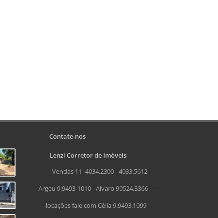
Contate-nos
Lenzi Corretor de Imóveis
Vendas 11- 4034.2300 - 4033.5612 -
Argeu 9.9493-1010 - Alvaro 99524.3366 -------
--- locações fale com Célia 9.9493.1099