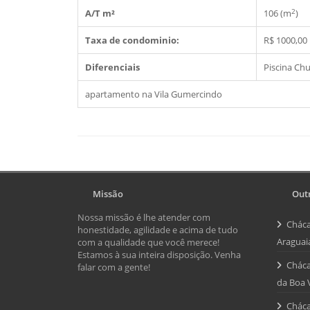
2
A/T m²
106 (m
)
Taxa de condominio:
R$ 1000,00
Diferenciais
Piscina
Chu
apartamento na Vila Gumercindo
Missão
Outr
Nossa missão é lhe atender com
Cháca
honestidade, agilidade e acima de tudo
Araguai
com a qualidade que você merece!
Estamos à sua inteira disposição. Venha
Cháca
falar com a gente!
da Boa 
Cháca