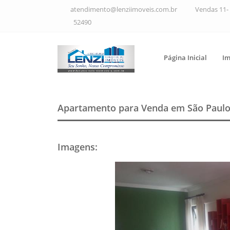
atendimento@lenziimoveis.com.br
Vendas 11- 
52490
Página Inicial
Im
Apartamento para Venda em São Paul
Imagens
: