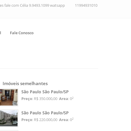
ções fale com Célia 9.9493.1099 watsapp
11994931010
l
Fale Conosco
Imóveis semelhantes
São Paulo São Paulo/SP
2
Preço
: R$ 350.000,00
Area
: 0
São Paulo São Paulo/SP
2
Preço
: R$ 220.000,00
Area
: 0