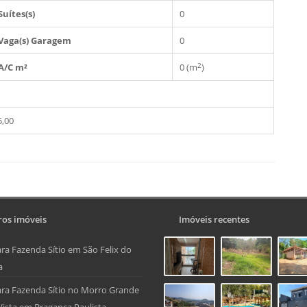
Suítes(s)
0
Vaga(s) Garagem
0
2
A/C m²
0 (m
)
,00
os imóveis
Imóveis recentes
ra Fazenda Sítio em São Felix do
a
ra Fazenda Sítio no Morro Grande