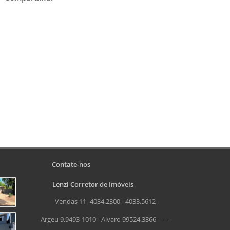
Contate-nos
Lenzi Corretor de Imóveis
Vendas 11- 4034.2300 - 4033.5612 -
Argeu 9.9493-1010 - Alvaro 99524.3366 -------