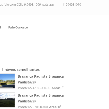
ções fale com Célia 9.9493.1099 watsapp
11994931010
l
Fale Conosco
Imóveis semelhantes
Bragança Paulista Bragança
Paulista/SP
2
Preço
: R$ 4.160.000,00
Area
: 0
Bragança Paulista Bragança
Paulista/SP
2
Preço
: R$ 970.000,00
Area
: 0