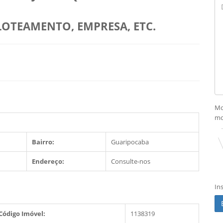
OTEAMENTO, EMPRESA, ETC.
Mo
mo
Bairro:
Guaripocaba
Endereço:
Consulte-nos
In
Código Imóvel:
1138319