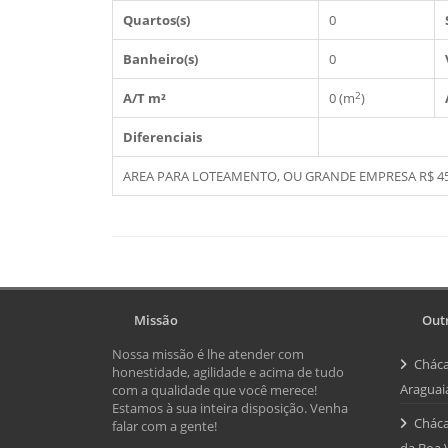
Quartos(s)
0
Banheiro(s)
0
2
A/T m²
0 (m
)
Diferenciais
AREA PARA LOTEAMENTO, OU GRANDE EMPRESA R$ 45
Missão
Outr
Nossa missão é lhe atender com
Cháca
honestidade, agilidade e acima de tudo
Araguai
com a qualidade que você merece!
Estamos à sua inteira disposição. Venha
Cháca
falar com a gente!