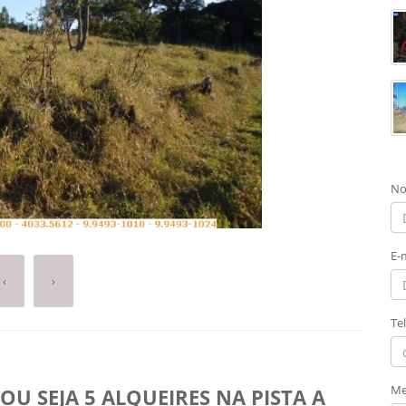
No
E-
‹
›
Te
Me
U SEJA 5 ALQUEIRES NA PISTA A