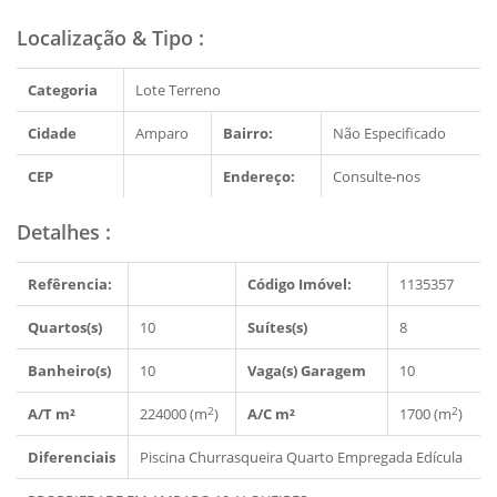
Localização & Tipo
:
Categoria
Lote Terreno
Cidade
Amparo
Bairro:
Não Especificado
CEP
Endereço:
Consulte-nos
Detalhes
:
Refêrencia:
Código Imóvel:
1135357
Quartos(s)
10
Suítes(s)
8
Banheiro(s)
10
Vaga(s) Garagem
10
2
2
A/T m²
224000 (m
)
A/C m²
1700 (m
)
Diferenciais
Piscina
Churrasqueira
Quarto Empregada
Edícula