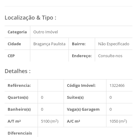
Localização & Tipo
:
Categoria
Outro Imóvel
Cidade
Bragança Paulista
Bairro:
Não Especificado
CEP
Endereço:
Consulte-nos
Detalhes
:
Refêrencia:
Código Imóvel:
1322466
Quartos(s)
0
Suítes(s)
0
Banheiro(s)
0
Vaga(s) Garagem
0
2
2
A/T m²
5100 (m
)
A/C m²
1050 (m
)
Diferenciais