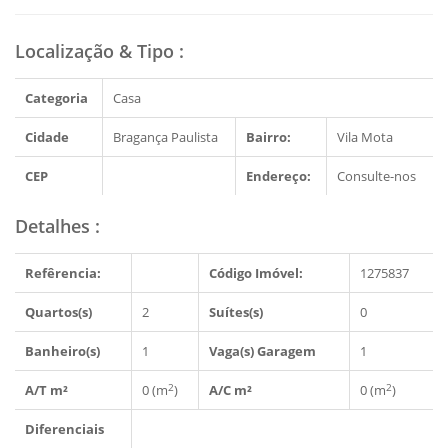
Localização & Tipo
:
Categoria
Casa
Cidade
Bragança Paulista
Bairro:
Vila Mota
CEP
Endereço:
Consulte-nos
Detalhes
:
Refêrencia:
Código Imóvel:
1275837
Quartos(s)
2
Suítes(s)
0
Banheiro(s)
1
Vaga(s) Garagem
1
2
2
A/T m²
0 (m
)
A/C m²
0 (m
)
Diferenciais