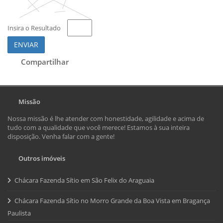
Insira o Resultado
ENVIAR
Compartilhar
Missão
Nossa missão é lhe atender com honestidade, agilidade e acima de
tudo com a qualidade que você merece! Estamos à sua inteira
disposição. Venha falar com a gente!
Outros imóveis
Chácara Fazenda Sítio em São Felix do Araguaia
Chácara Fazenda Sítio no Morro Grande da Boa Vista em Bragança
Paulista