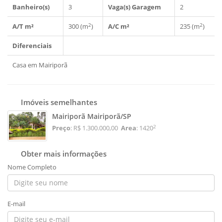
Banheiro(s)
3
Vaga(s) Garagem
2
2
2
A/T m²
300 (m
)
A/C m²
235 (m
)
Diferenciais
Casa em Mairiporã
Imóveis semelhantes
Mairiporã Mairiporã/SP
2
Preço
: R$ 1.300.000,00
Area
: 1420
Obter mais informações
Nome Completo
E-mail