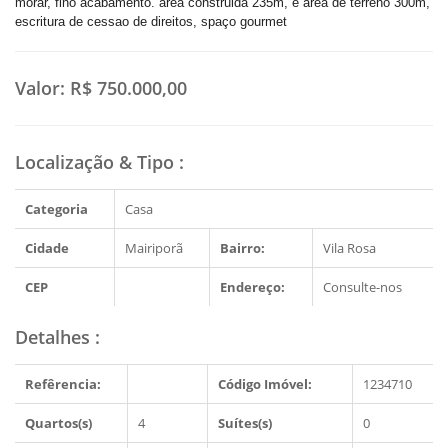
morar, fino acabamento. area construida 235m, e area de terreno 300m,
escritura de cessao de direitos, spaço gourmet
Valor:
R$ 750.000,00
Localização & Tipo
:
Categoria
Casa
Cidade
Mairiporã
Bairro:
Vila Rosa
CEP
Endereço:
Consulte-nos
Detalhes
:
Refêrencia:
Código Imóvel:
1234710
Quartos(s)
4
Suítes(s)
0