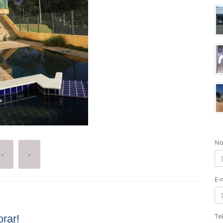
No
‹
›
E-
Te
rar!