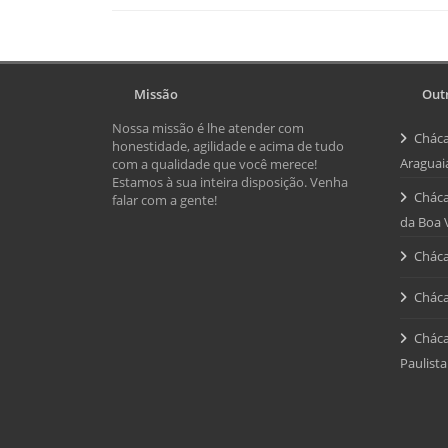
Missão
Outr
Nossa missão é lhe atender com
Cháca
honestidade, agilidade e acima de tudo
Araguai
com a qualidade que você merece!
Estamos à sua inteira disposição. Venha
Cháca
falar com a gente!
da Boa 
Cháca
Cháca
Cháca
Paulista