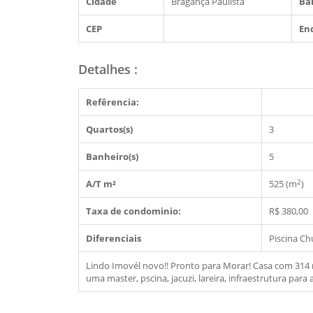
Cidade
Bragança Paulista
Bai
CEP
En
Detalhes
:
Refêrencia:
Quartos(s)
3
Banheiro(s)
5
2
A/T m²
525 (m
)
Taxa de condominio:
R$ 380,00
Diferenciais
Piscina
Ch
Lindo Imovél novo!! Pronto para Morar! Casa com 314 m
uma master, pscina, jacuzi, lareira, infraestrutura par