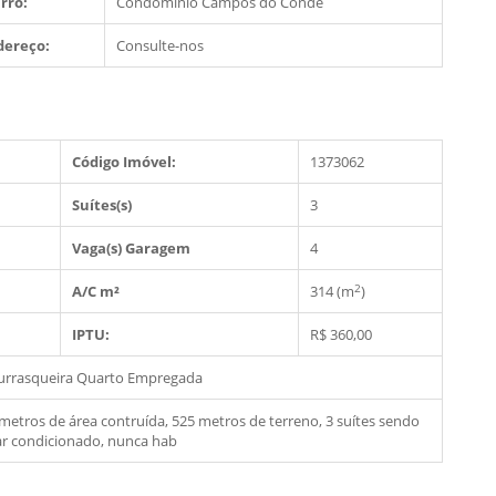
rro:
Condominio Campos do Conde
dereço:
Consulte-nos
Código Imóvel:
1373062
Suítes(s)
3
Vaga(s) Garagem
4
2
A/C m²
314 (m
)
IPTU:
R$ 360,00
urrasqueira
Quarto Empregada
etros de área contruída, 525 metros de terreno, 3 suítes sendo
a ar condicionado, nunca hab