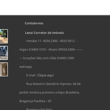
Contate-nos
Lenzi Corretor de Imóveis
Vendas 11- 4034.2300 - 4033.5612 -
Argeu 9.9493-1010 - Alvaro 99524.3366 -------
--- locações fale com Célia 9.9493.1099
watsapp
E-mail :
Clique aqui
Rua Maestro Demétrio Kipman, 66 66
Jardim América próximo a Nipo Brasileira,
Bragança Paulista - SP
Bragança Paulista