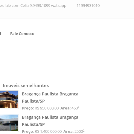
ções fale com Célia 9.9493.1099 watsapp
11994931010
l
Fale Conosco
Imóveis semelhantes
Bragança Paulista Bragança
Paulista/SP
2
Preço
: R$ 950.000,00
Area
: 460
Bragança Paulista Bragança
Paulista/SP
2
Preço
: R$ 1.400.000,00
Area
: 2500