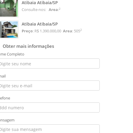
Atibaia Atibaia/SP
2
Consulte-nos:
Area
:
Atibaia Atibaia/SP
2
Preço
: R$ 1.390.000,00
Area
: 505
Obter mais informações
me Completo
mail
lefone
nsagem