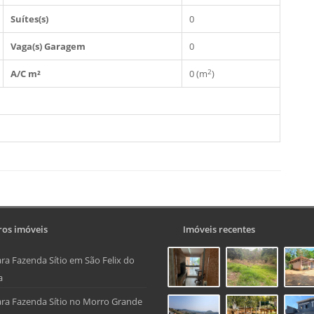
Suítes(s)
0
Vaga(s) Garagem
0
2
A/C m²
0 (m
)
os imóveis
Imóveis recentes
ra Fazenda Sítio em São Felix do
a
ra Fazenda Sítio no Morro Grande