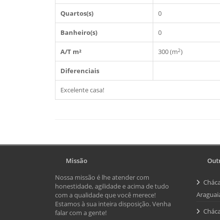
Quartos(s)
0
Banheiro(s)
0
2
A/T m²
300 (m
)
Diferenciais
Excelente casa!
Missão
Outr
Nossa missão é lhe atender com
Cháca
honestidade, agilidade e acima de tudo
Araguai
com a qualidade que você merece!
Estamos à sua inteira disposição. Venha
Cháca
falar com a gente!