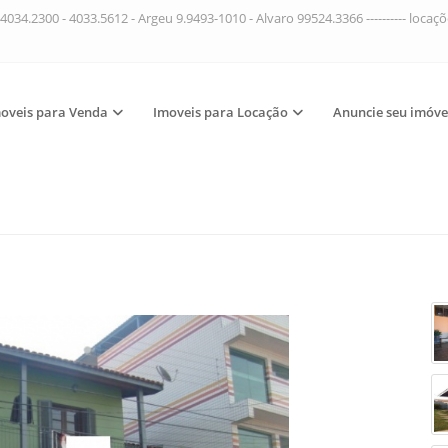
4034.2300 - 4033.5612 - Argeu 9.9493-1010 - Alvaro 99524.3366 ---------- loca
oveis para Venda
Imoveis para Locação
Anuncie seu imóve