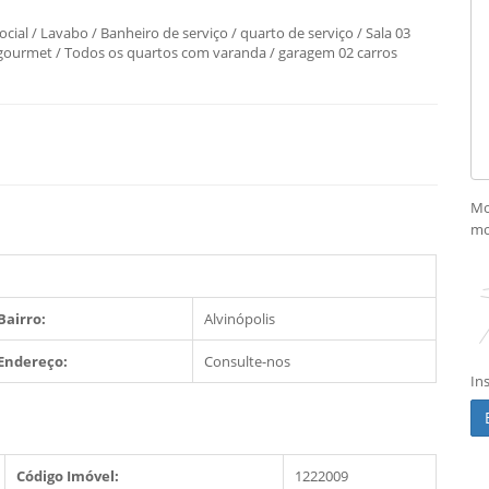
cial / Lavabo / Banheiro de serviço / quarto de serviço / Sala 03
 gourmet / Todos os quartos com varanda / garagem 02 carros
Mo
mo
Bairro:
Alvinópolis
Endereço:
Consulte-nos
In
Código Imóvel:
1222009