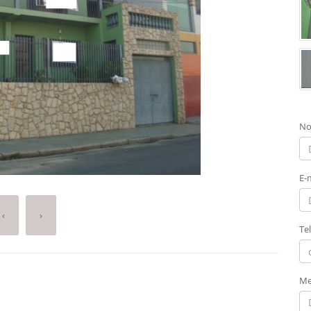
No
E-
‹
›
Te
Me