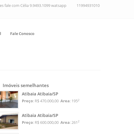
ções fale com Célia 9.9493.1099 watsapp
11994931010
l
Fale Conosco
Imóveis semelhantes
Atibaia Atibaia/SP
2
Preço
: R$ 470.000,00
Area
: 195
Atibaia Atibaia/SP
2
Preço
: R$ 600.000,00
Area
: 261