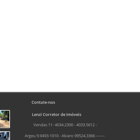
Contate-nos
Lenzi Corretor de Imóveis
Vendas 11- 4034.2300 - 4033.5612 -
Argeu 9.9493-1010 - Alvaro 99524.3366 -------