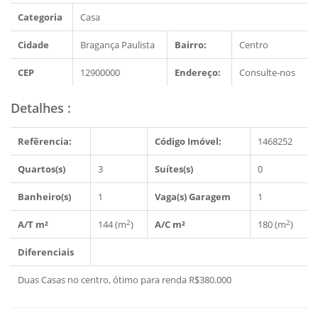
Categoria
Casa
Cidade
Bragança Paulista
Bairro:
Centro
CEP
12900000
Endereço:
Consulte-nos
Detalhes
:
Refêrencia:
Código Imóvel:
1468252
Quartos(s)
3
Suítes(s)
0
Banheiro(s)
1
Vaga(s) Garagem
1
2
2
A/T m²
144 (m
)
A/C m²
180 (m
)
Diferenciais
Duas Casas no centro, ótimo para renda R$380.000