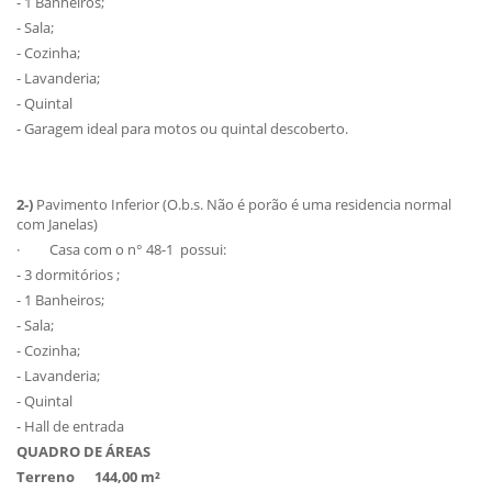
- 1 Banheiros;
- Sala;
- Cozinha;
- Lavanderia;
- Quintal
- Garagem ideal para motos ou quintal descoberto.
2-)
Pavimento Inferior (O.b.s. Não é porão é uma residencia normal
com Janelas)
· Casa com o n° 48-1 possui:
- 3 dormitórios ;
- 1 Banheiros;
- Sala;
- Cozinha;
- Lavanderia;
- Quintal
- Hall de entrada
QUADRO DE ÁREAS
Terreno 144,00 m²