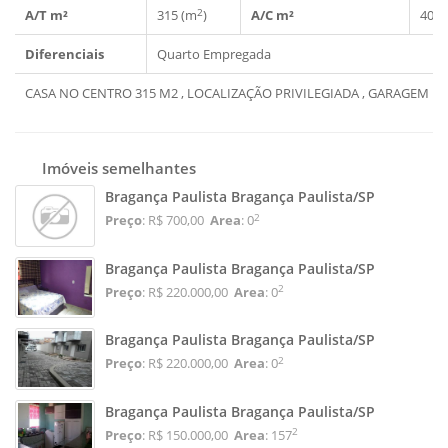
2
A/T m²
315 (m
)
A/C m²
400 
Diferenciais
Quarto Empregada
CASA NO CENTRO 315 M2 , LOCALIZAÇÃO PRIVILEGIADA , GARAGEM P 
Imóveis semelhantes
Bragança Paulista Bragança Paulista/SP
2
Preço
: R$ 700,00
Area
: 0
Bragança Paulista Bragança Paulista/SP
2
Preço
: R$ 220.000,00
Area
: 0
Bragança Paulista Bragança Paulista/SP
2
Preço
: R$ 220.000,00
Area
: 0
Bragança Paulista Bragança Paulista/SP
2
Preço
: R$ 150.000,00
Area
: 157